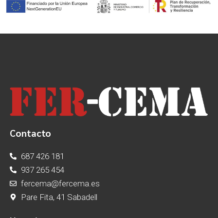
Contacto
687 426 181
937 265 454
fercema@fercema.es
Pare Fita, 41 Sabadell