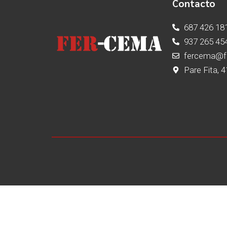
Contacto
687 426 18
937 265 45
fercema@f
Pare Fita, 