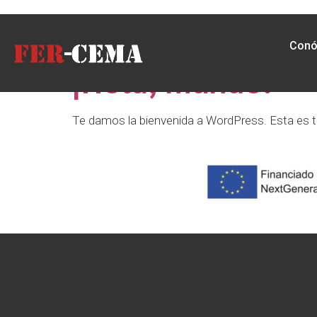
Autor:
carbone
Conó
¡Hola, mundo!
Te damos la bienvenida a WordPress. Esta es tu 