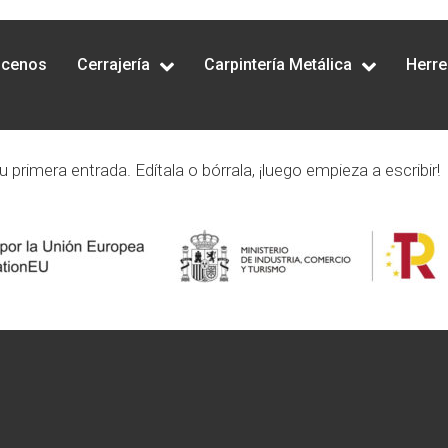
ra
cenos
Cerrajería
Carpintería Metálica
Herre
primera entrada. Edítala o bórrala, ¡luego empieza a escribir!