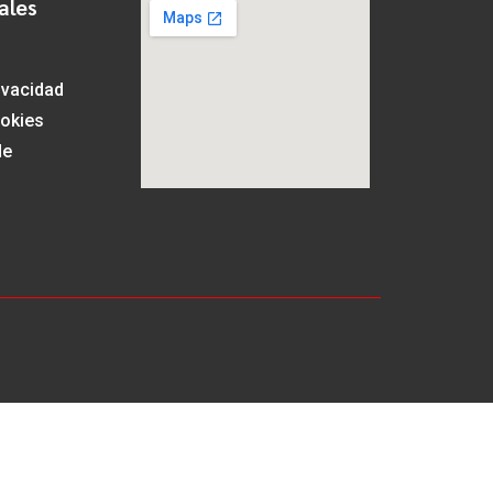
ales
rivacidad
ookies
de